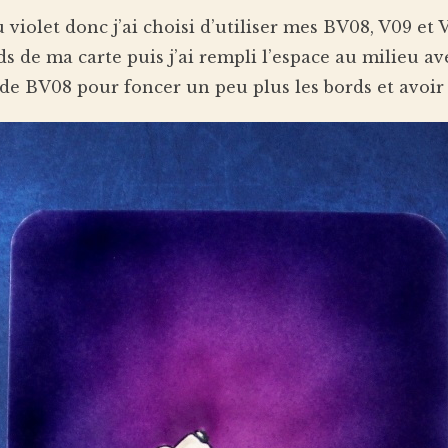
u violet donc j’ai choisi d’utiliser mes BV08, V09 et 
s de ma carte puis j’ai rempli l’espace au milieu av
 de BV08 pour foncer un peu plus les bords et avoir