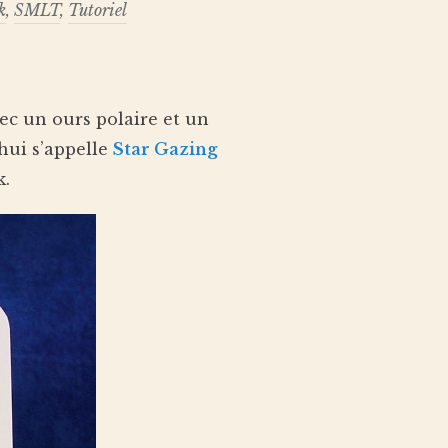
k
,
SMLT
,
Tutoriel
vec un ours polaire et un
hui s’appelle
Star Gazing
k.