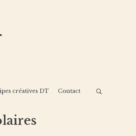
r
ipes créatives DT
Contact
laires