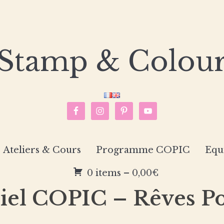
Stamp & Colou
Ateliers & Cours
Programme COPIC
Equ
0 items –
0,00
€
iel COPIC – Rêves Po