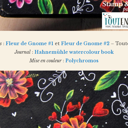
s
:
Fleur de Gnome #1
et
Fleur de Gnome #2
– Tout
Journal
:
Hahnemühle watercolour book
Mise en couleur
:
Polychromos