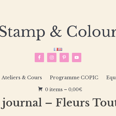
Stamp & Colou
Ateliers & Cours
Programme COPIC
Equ
0 items –
0,00
€
 journal – Fleurs Tou