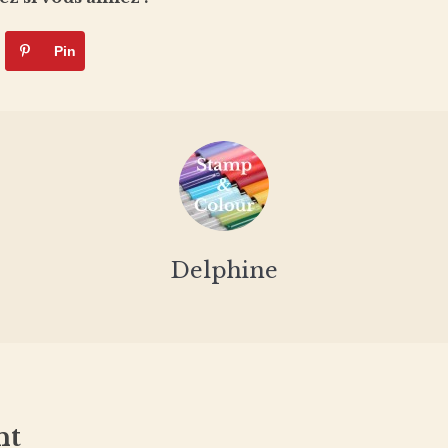
Pin
Delphine
nt