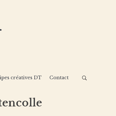
r
ipes créatives DT
Contact
tencolle