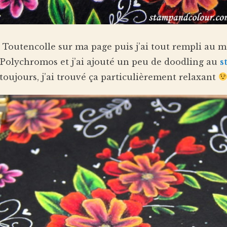
 Toutencolle sur ma page puis j’ai tout rempli au ma
x Polychromos et j’ai ajouté un peu de doodling au
s
toujours, j’ai trouvé ça particulièrement relaxant