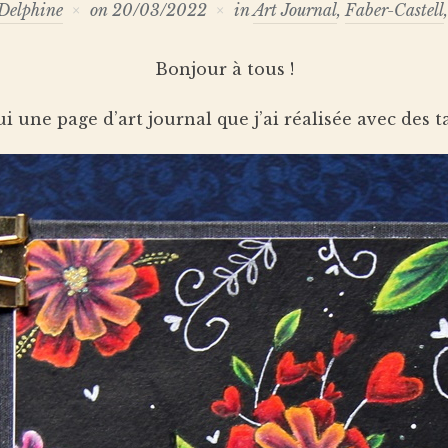
Delphine
on
20/03/2022
in
Art Journal
,
Faber-Castell
Bonjour à tous !
i une page d’art journal que j’ai réalisée avec des