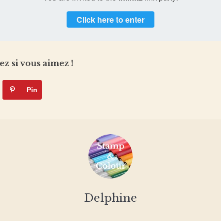
Click here to enter
ez si vous aimez !
Pin
Delphine