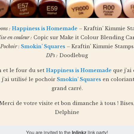
ons :
Happiness is Homemade
– Kraftin’ Kimmie S
ise en couleur :
Copic sur Make it Colour Blending Ca
Pochoir
:
Smokin’ Squares
– Kraftin’ Kimmie Stamps
DPs :
Doodlebug
 et le four du set
Happiness is Homemade
que j’ai
 j’ai utilisé le pochoir
Smokin’ Squares
en coloriant
grand carré.
Merci de votre visite et bon dimanche à tous ! Bises
Delphine
You are invited to the
Inlinkz
link party!