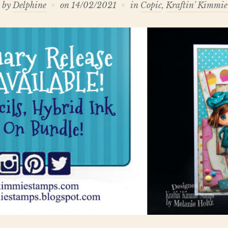
n by
Delphine
on
14/02/2021
in
Copic
,
Kraftin' Kimmi