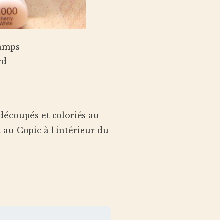
tamps
rd
 découpés et coloriés au
 au Copic à l’intérieur du
,