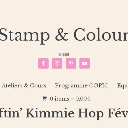
Stamp & Colou
Ateliers & Cours
Programme COPIC
Equ
0 items –
0,00
€
ftin’ Kimmie Hop Fév