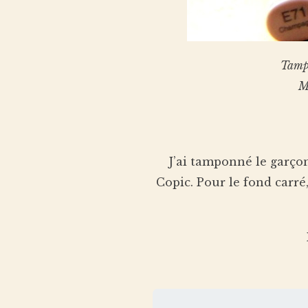
Tamp
M
J’ai tamponné le garçon
Copic. Pour le fond carré,