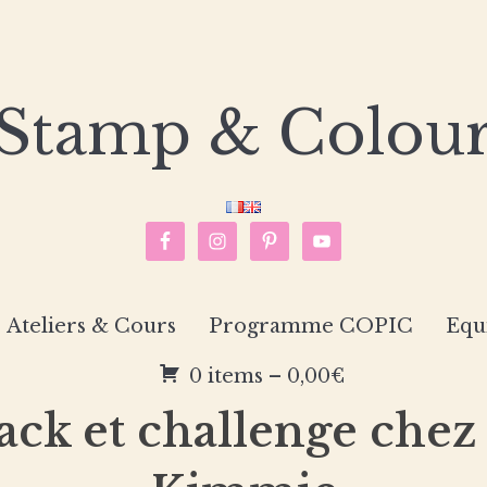
Stamp & Colou
Ateliers & Cours
Programme COPIC
Equ
0 items –
0,00
€
k et challenge chez 