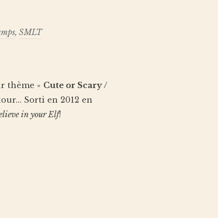
amps
,
SMLT
r thème «
Cute or Scary /
etour… Sorti en 2012 en
elieve in your Elf
!