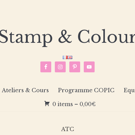
Stamp & Colou
Ateliers & Cours
Programme COPIC
Equ
0 items –
0,00
€
ATC