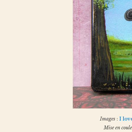
Images
:
I lo
Mise en coul