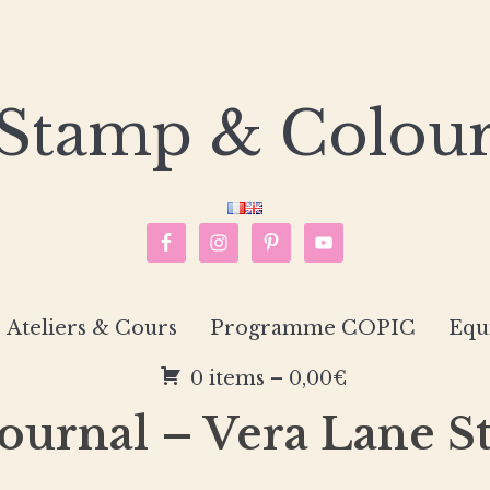
Stamp & Colou
Ateliers & Cours
Programme COPIC
Equ
0 items –
0,00
€
Journal – Vera Lane S