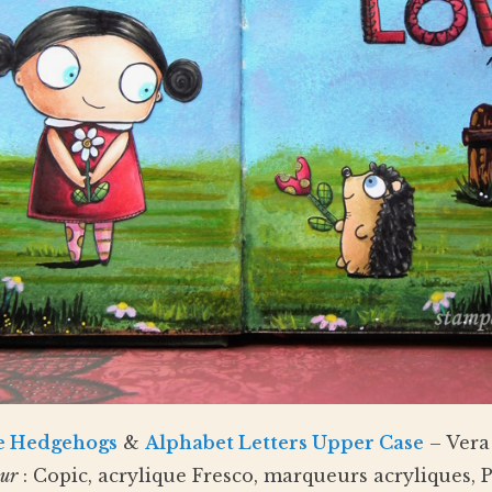
ve Hedgehogs
&
Alphabet Letters Upper Case
– Vera
eur
: Copic, acrylique Fresco, marqueurs acryliques, P